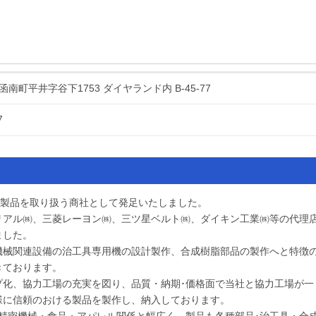
南町平井字谷下1753 ダイヤランド内 B-45-77
7
ム製品を取り扱う商社として発足いたしました。
リアル㈱、三菱レーヨン㈱、三ツ星ベルト㈱、ダイキン工業㈱等の代理
ました。
機械関連設備の治工具専用機の設計製作、合成樹脂部品の製作へと特徴
きております。
プ化、協力工場の充実を図り、品質・納期･価格面で当社と協力工場が一
様に信頼のおける製品を製作し、納入しております。