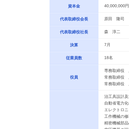
40,000,000円
資本金
原田 隆司
代表取締役会長
森 淳二
代表取締役社長
7月
決算
18名
従業員数
専務取締役 
役員
常務取締役 
常務取締役 
治工具設計及
自動省電力化
エレクトロニ
工作機械の修
精密機械部品