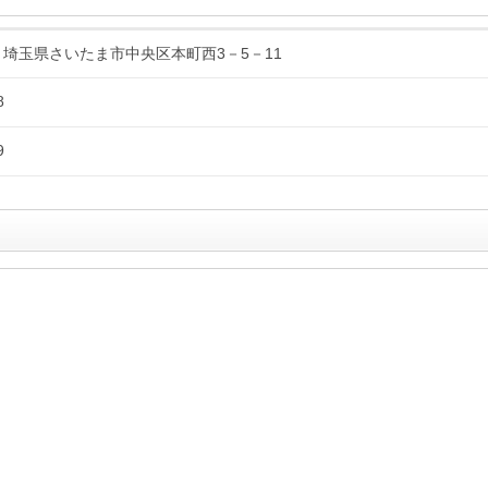
04 埼玉県さいたま市中央区本町西3－5－11
8
9