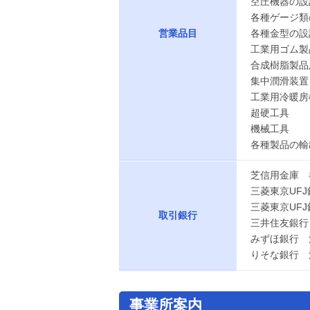
空圧機器の設
各種ゲージ類
営業品目
各種金型の設
工業用ゴム製
合成樹脂製品
集中潤滑装置
工業用冷暖房
超硬工具
機械工具
各種製品の輸
芝信用金庫 
三菱東京UF
三菱東京UF
取引銀行
三井住友銀行
みずほ銀行 
りそな銀行 
事業所案内