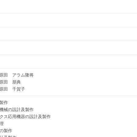
原田 アラム隆将
原田 朋典
原田 千賀子
製作
機械の設計及製作
クス応用機器の設計及製作
理
の製作