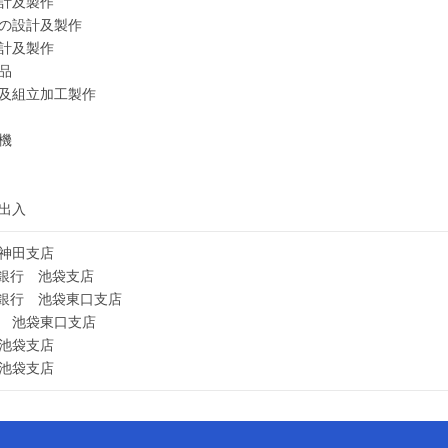
計及製作
の設計及製作
計及製作
品
及組立加工製作
機
出入
神田支店
J銀行 池袋支店
J銀行 池袋東口支店
 池袋東口支店
池袋支店
池袋支店