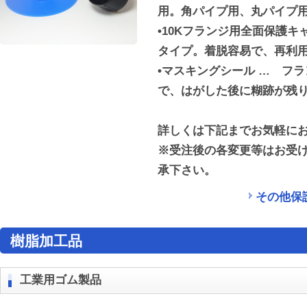
用。角パイプ用、丸パイプ用
•10Kフランジ用全面保護キ
タイプ。着脱容易で、再利
•マスキングシール
… フラ
で、はがした後に糊跡が残
詳しくは下記までお気軽に
※受注後の各変更等はお受
承下さい。
その他保
樹脂加工品
工業用ゴム製品