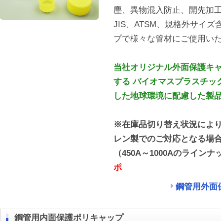
塵、異物混入防止、開先加
JIS、ATSM、規格外サイ
プで様々な管材にご使用い
当社オリジナル外面保護キャ
する バイオマスプラスチッ
した地球環境に配慮した製
※在庫品切り替え状況によ
レン製でのご対応となる場
（450A～1000Aのライン
ポ
鋼管用外面
鋼管用内面保護ポリキャップ